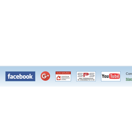
Con
Map