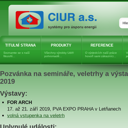
Dřevovláknitá izolace UNGER-
DIFFUTHERM, dřevovlákno
TITULNÍ STRANA
PRODUKTY
REFERENCE
Seznamte se s naší
Všechny výrobky Udi®
O výsledcích naší práce
V
filozofií...
pohromadě...
hovoří sami zákazníci...
j
Pozvánka na semináře, veletrhy a výsta
2019
Výstavy:
FOR ARCH
17. až 21. září 2019, PVA EXPO PRAHA v Letňanech
volná vstupenka na veletrh
Uplynulé události: