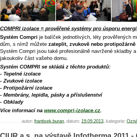
COMPRI izolace = prověřené systémy pro úsporu energi
Systém Compri
je balíček jednotlivých, léty prověřených m
dům, s nímž můžete
zateplit, zvukově nebo protipožárně 
Systém Compri jsou také profesionálně navržené skladby a 
jakoukoliv část vašeho domu.
Systém COMPRI se skládá z těchto produktů:
- Tepelné izolace
- Zvukové izolace
- Protipožární izolace
- Membrány, lepidla, pásky a příslušenství
- Obklady
Více informací na
www.compri-izolace.cz
.
autor:
frantisek.buran
, datum:
19.09.2013
, kategorie:
Ozná
CIUR a.s. na výstavě Infotherma 2011 -