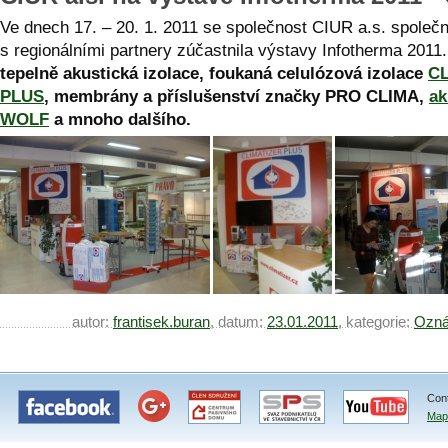
Ve dnech 17. – 20. 1. 2011 se společnost CIUR a.s. společ
s regionálními partnery zúčastnila výstavy Infotherma 2011.
tepelně akustická izolace, foukaná celulózová izolace
CL
PLUS
, membrány a příslušenství značky PRO CLIMA,
ak
WOLF
a mnoho dalšího.
autor:
frantisek.buran
, datum:
23.01.2011
, kategorie:
Ozná
Con
Map