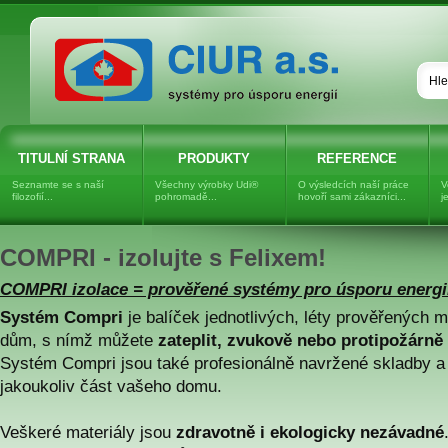
Dřevovláknitá izolace UNGER-
DIFFUTHERM, dřevovlákno
TITULNÍ STRANA
PRODUKTY
REFERENCE
Seznamte se s naší
Všechny výrobky Udi®
O výsledcích naší práce
V
filozofií...
pohromadě...
hovoří sami zákazníci...
j
COMPRI - izolujte s Felixem!
COMPRI izolace = prověřené systémy pro úsporu energi
Systém Compri
je balíček jednotlivých, léty prověřených m
dům, s nímž můžete
zateplit, zvukově nebo protipožárně 
Systém Compri jsou také profesionálně navržené skladby a 
jakoukoliv část vašeho domu.
Veškeré materiály jsou
zdravotně i ekologicky nezávadné