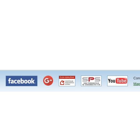
Con
Map