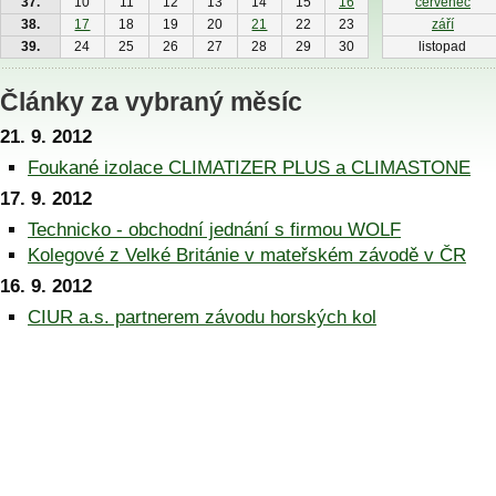
37.
10
11
12
13
14
15
16
červenec
38.
17
18
19
20
21
22
23
září
39.
24
25
26
27
28
29
30
listopad
Články za vybraný měsíc
21. 9. 2012
Foukané izolace CLIMATIZER PLUS a CLIMASTONE
17. 9. 2012
Technicko - obchodní jednání s firmou WOLF
Kolegové z Velké Británie v mateřském závodě v ČR
16. 9. 2012
CIUR a.s. partnerem závodu horských kol