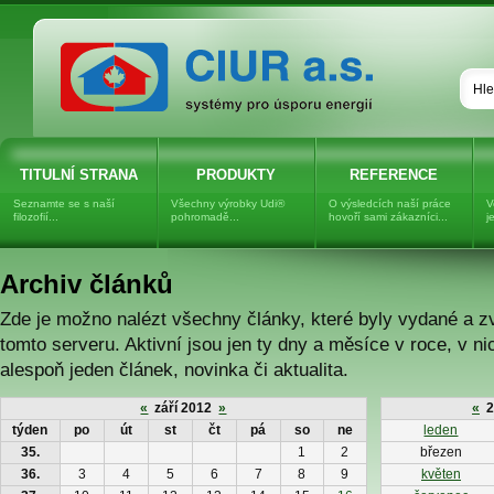
Dřevovláknitá izolace UNGER-
DIFFUTHERM, dřevovlákno
TITULNÍ STRANA
PRODUKTY
REFERENCE
Seznamte se s naší
Všechny výrobky Udi®
O výsledcích naší práce
V
filozofií...
pohromadě...
hovoří sami zákazníci...
j
Archiv článků
Zde je možno nalézt všechny články, které byly vydané a z
tomto serveru. Aktivní jsou jen ty dny a měsíce v roce, v ni
alespoň jeden článek, novinka či aktualita.
«
září 2012
»
«
2
týden
po
út
st
čt
pá
so
ne
leden
35.
1
2
březen
36.
3
4
5
6
7
8
9
květen