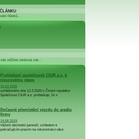
 ČLÁNKU
ování článků...
e
 nás můžete sledovat zde...
Prohlášení společnosti CIUR a.s. k
nouzovému stavu
16.03.2020
vyhlášeného dne 12.3.2020 v České republice
Společnost CIUR a.s. prohlašuje, že v
následujících dnech se pracuje v areálu
společnosti b ...
Dočasné přemístění vjezdu do areálu
firmy
19.08.2019
Vážení obchodní partneři, vzhledem k
pokračujícím pracím na rekonstrukci ulice
Pražská jsme nuceni přistoupit k dočasnému
uzavření půvo ...