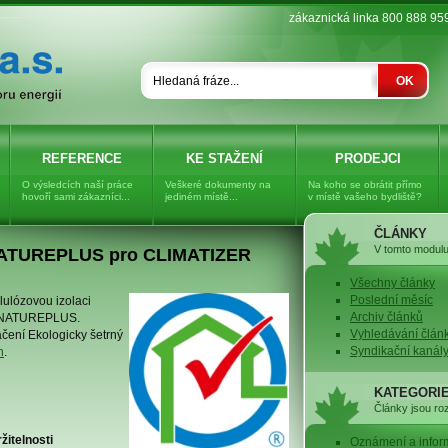
zákaznická linka 800 888 95
OK
REFERENCE
KE STAŽENÍ
PRODEJCI
O výsledcích naší práce
Veškeré dokumenty na
Na koho se obrátit přímo
hovoří sami zákazníci...
jediném místě...
v místě vašeho bydliště?
ČLÁNKY
V tomto modulu 
e NATUREPLUS pro CLIMATIZER
Všechny články
Poslední měsíc
elulózovou izolaci
Archiv článků
ci NATUREPLUS.
Vyhledávání člán
čení Ekologicky šetrný
Syndikační kanál
h
.
KATEGORI
Články jsou roz
žitelnosti
Oznámení a info