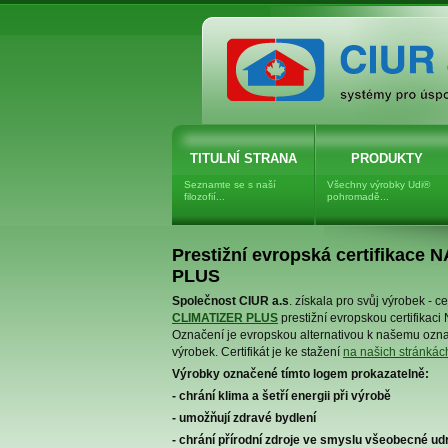
Dřevovláknitá izolace UNGER-
DIFFUTHERM, dřevovlákno
TITULNÍ STRANA
PRODUKTY
Seznamte se s naší
Všechny výrobky Udi®
filozofií...
pohromadě...
Prestižní evropská certifikac
PLUS
Společnost CIUR a.s
. získala pro svůj výrobek - c
CLIMATIZER PLUS
prestižní evropskou certifika
Označení je evropskou alternativou k našemu ozna
výrobek. Certifikát je ke stažení
na našich stránkác
Výrobky označené tímto logem prokazatelně:
- chrání klima a šetří energii při výrobě
- umožňují zdravé bydlení
- chrání přírodní zdroje ve smyslu všeobecné udr