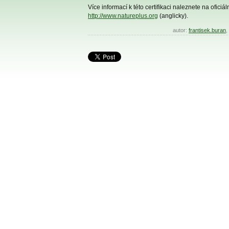
Více informací k této certifikaci naleznete na oficiá
http://www.natureplus.org
(anglicky).
autor:
frantisek.buran
,