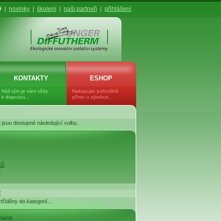
9
|
novinky
|
školení
|
naši partneři
|
přihlášení
KONTAKTY
ESHOP
Náš tým je vám vždy
Nakupujte pohodlně
k dispozici...
přímo u výrobce...
jsou dostupné následující volby...
ků
y
E
tříděny do kategorií...
rmace