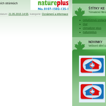
lních stránkách
ŠTÍTKY KE
Tématické filtr
 datum:
21.05.2015 14:55
, kategorie:
Oznámení a informace
celulózová izolac
ciur
climatizer plus
natureplus
NOVINKY
Veškeré dění u