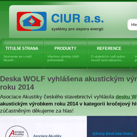
Dřevovláknitá izolace UNGER-
DIFFUTHERM, dřevovlákno
TITULNÍ STRANA
PRODUKTY
REFERENCE
Seznamte se s naší
Všechny výrobky Udi®
O výsledcích naší práce
V
filozofií...
pohromadě...
hovoří sami zákazníci...
j
Deska WOLF vyhlášena akustickým vý
roku 2014
Asociace Akustiky českého stavebnictví vyhlásila
desku 
akustickým výrobkem roku 2014 v kategorii kročejový h
zúčastněným děkujeme za hlas!