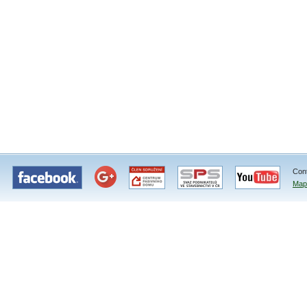
Con
Map